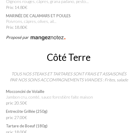
Oignons rouges, câpres, grana padano, pesto...
Prix: 14.80€
MARINÉE DE CALAMARS ET POULES
Poivrons, câpres, olives, ail...
Prix: 18.80€
Proposé par
Côté Terre
TOUS NOS STEAKS ET TARTARES SONT FRAIS ET ASSAISONÉS
PAR NOS SOINS ACCOMPAGNEMENTS VIANDES : Frites, salade
Mocconcini de Volaille
Jambon cru, comté, sauce forestière faite maison
prix: 20.50€
Entrecôte Grillée (250g)
prix: 27.00€
Tartare de Boeuf (180g)
prix: 18.00€