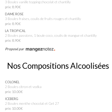
3 Boules vanille topping chocolat et chantilly
prix: 8.90€
DAME ROSE
3 Boules fraises, coulis de fruits rouges et chantilly
prix: 8.90€
LA TROPICAL
2 Boules passions, 1 boule coco, coulis de mangue et chantilly
prix: 8.90€
Proposé par
Nos Compositions Alcoolisées
COLONEL
2 Boules citron et vodka
prix: 10.00€
ICEBERG
2 Boules menthe chocolat et Get 27
prix: 10.00€