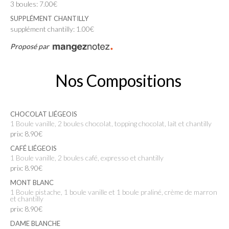
3 boules: 7.00€
SUPPLÉMENT CHANTILLY
supplément chantilly: 1.00€
Proposé par
Nos Compositions
CHOCOLAT LIÉGEOIS
1 Boule vanille, 2 boules chocolat, topping chocolat, lait et chantilly
prix: 8.90€
CAFÉ LIÉGEOIS
1 Boule vanille, 2 boules café, expresso et chantilly
prix: 8.90€
MONT BLANC
1 Boule pistache, 1 boule vanille et 1 boule praliné, crème de marron
et chantilly
prix: 8.90€
DAME BLANCHE